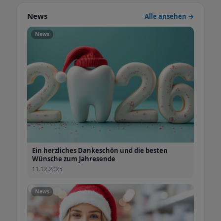
dürfen!
News
Alle ansehen →
Ihre Zahnarztpraxis Elena Spasova-Reinhardt
M.Sc
News
Unsere Sprechzeiten
Montag
8:00 bis 13:00 Uhr
14:00 bis 18:00 Uhr
Dienstag
8:00 bis 14:00 Uhr
Mittwoch
14:00 bis 19:30 Uhr
Donnerstag
8:00
bis 12:30 Uhr 14:00 bis 18:00 Uhr
Freitag
8:00 bis
14:00 Uhr
Ein herzliches Dankeschön und die besten
Wünsche zum Jahresende
11.12.2025
News