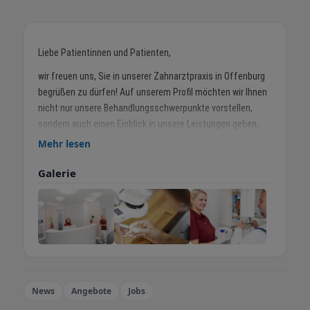
Liebe Patientinnen und Patienten,
wir freuen uns, Sie in unserer Zahnarztpraxis in Offenburg
begrüßen zu dürfen! Auf unserem Profil möchten wir Ihnen
nicht nur unsere Behandlungsschwerpunkte vorstellen,
sondern auch einen Einblick in unsere Leistungen geben,
damit Sie bestens auf Ihren Besuch vorbereitet sind.
Mehr lesen
Erfahren Sie mehr über Ihre Zahnärztin, Frau Elena
Galerie
Spasova-Reinhardt und das engagierte Praxis-Team, das
mit Herz und Erfahrung für Ihre Zahngesundheit sorgt.
Unser Ziel ist es, dass Sie unsere Praxis mit einem
sicheren und guten Gefühl betreten und nach Ihrem Besuch
mit einem Lächeln wieder gehen. Ihre Zufriedenheit und Ihr
Wohlbefinden liegen uns sehr am Herzen.
Vereinbaren Sie noch heute einen Termin – wir freuen uns
News
Angebote
Jobs
darauf, Sie in unserer Praxis in Offenburg begrüßen zu