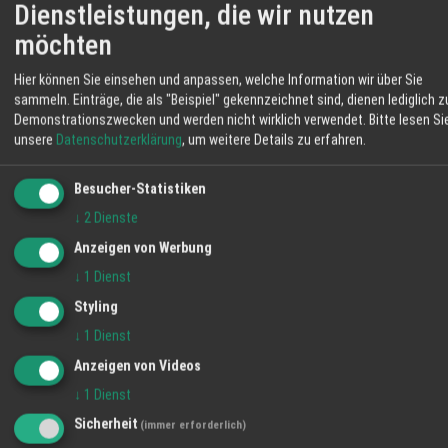
Dienstleistungen, die wir nutzen
Angebote
möchten
Alle ansehen →
Angebot
Hier können Sie einsehen und anpassen, welche Information wir über Sie
sammeln. Einträge, die als "Beispiel" gekennzeichnet sind, dienen lediglich z
Demonstrationszwecken und werden nicht wirklich verwendet.
Bitte lesen Si
unsere
Datenschutzerklärung
, um weitere Details zu erfahren.
Besucher-Statistiken
↓
2
Dienste
Anzeigen von Werbung
↓
1
Dienst
Styling
↓
1
Dienst
Moderne Zahnmedizin für Erwachsene –
individuell und schonend
Anzeigen von Videos
23.12.2024
↓
1
Dienst
Angebot
Sicherheit
(immer erforderlich)