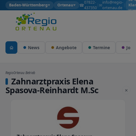
07822-
info@regio-
☎
✉
Baden-Württemberg
Ortenau
|
|
Kla
▼
▼
437350
ortenau.de
Him
News
Angebote
Termine
Jobs
RegioOrtenau Betrieb
Zahnarztpraxis Elena
Spasova-Reinhardt M.Sc
×