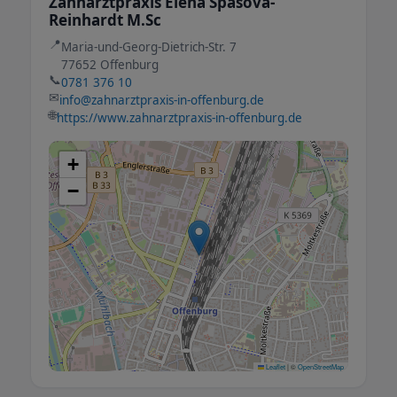
Zahnarztpraxis Elena Spasova-
Reinhardt M.Sc
📍
Maria-und-Georg-Dietrich-Str. 7
77652 Offenburg
📞
0781 376 10
✉
info@zahnarztpraxis-in-offenburg.de
🌐
https://www.zahnarztpraxis-in-offenburg.de
+
−
Leaflet
|
©
OpenStreetMap