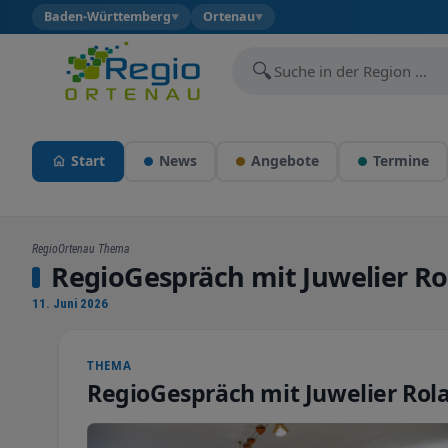
Baden-Württemberg
Ortenau
▼
▼
🔍
Start
News
Angebote
Termine
RegioOrtenau Thema
RegioGespräch mit Juwelier Rol
11. Juni 2026
THEMA
RegioGespräch mit Juwelier Rola