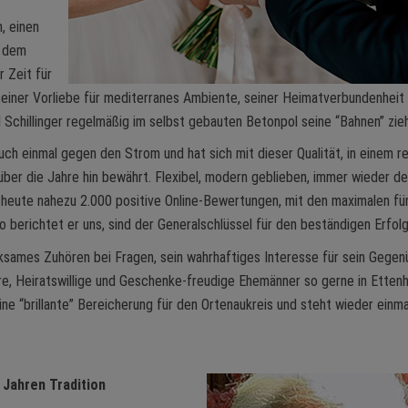
, einen
r dem
 Zeit für
seiner Vorliebe für mediterranes Ambiente, seiner Heimatverbundenheit
Schillinger regelmäßig im selbst gebauten Betonpol seine “Bahnen” zieh
uch einmal gegen den Strom und hat sich mit dieser Qualität, in einem r
ber die Jahre hin bewährt. Flexibel, modern geblieben, immer wieder d
 heute nahezu 2.000 positive Online-Bewertungen, mit den maximalen fü
 berichtet er uns, sind der Generalschlüssel für den beständigen Erfolg
ksames Zuhören bei Fragen, sein wahrhaftiges Interesse für sein Gegen
are, Heiratswillige und Geschenke-freudige Ehemänner so gerne in Etten
e “brillante” Bereicherung für den Ortenaukreis und steht wieder einma
0 Jahren Tradition