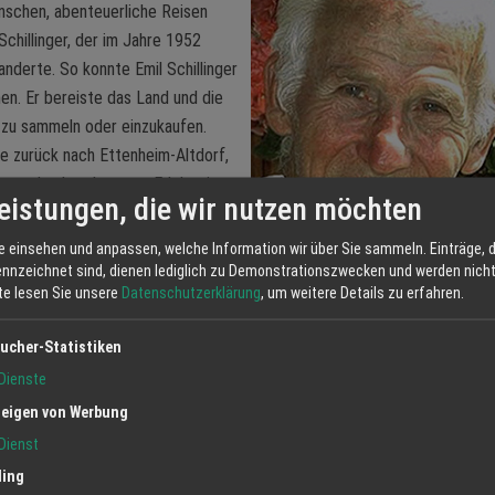
nschen, abenteuerliche Reisen
chillinger, der im Jahre 1952
nderte. So konnte Emil Schillinger
en. Er bereiste das Land und die
t zu sammeln oder einzukaufen.
ie zurück nach Ettenheim-Altdorf,
erpunkt damals waren Edelsteine,
eistungen, die wir nutzen möchten
Freiburg über Offenburg und
e einsehen und anpassen, welche Information wir über Sie sammeln. Einträge, d
ennzeichnet sind, dienen lediglich zu Demonstrationszwecken und werden nicht 
m Jahr 1982 das Unternehmen
tte lesen Sie unsere
Datenschutzerklärung
, um weitere Details zu erfahren.
, baute das Juwelierpaar die Geschäftsräumlichkeiten stetig aus. Aus 
erlenketten entstand mit der Zeit eine großzügige Auswahl der
ucher-Statistiken
uckunikaten in Gold und Platin. Großen Wert legt die Familie heute auf
Dienste
ell gestalteten Ketten, Ringen, Armreifen und Ohrschmuck entwickelt w
eigen von Werbung
ten Generation geführt und erfolgreich ausgebaut. Einen wichtigen Bei
Dienst
ierlich als dritte Generation einfügt. Jana Schillinger ist ausgebildete
ling
nd fertigt beständig neue, kreative Schmuckstücke ohne
dabei die lang