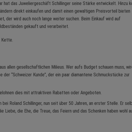
hat das Juweliergeschäft Schillinger seine Stärke entwickelt. Hinzu 
ländern direkt einkaufen und damit einen gewaltigen Preisvorteil bieten
t, der wird auch noch lange weiter suchen. Beim Einkauf wird auf
oldbeständen gekauft und verarbeitet.
 Kette.
aus allen gesellschaftlichen Milieus. Wer aufs Budget schauen muss, wir
ie der “Schweizer Kunde”, der ein paar diamantene Schmuckstücke zur
belohnen dies mit attraktiven Rabatten oder Angeboten.
ei Roland Schillinger, nun seit über 50 Jahren, an erster Stelle. Er sel
die Liebe, die Ehe, die Treue, das Feiern und das Schenken haben wohl a