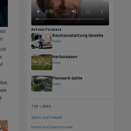
Antonio Peronace
 mit
Raumausstattung Geweke
t.
Video
echt
Herbstwasen
en
Video
nf
.
Planwerk Gehle
über,
Video
heim
l
TOP-LINKS
Sport und Freizeit
Hotel und Gastronomie