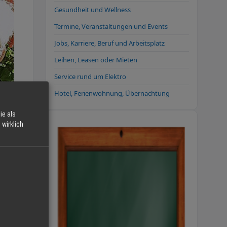
Gesundheit und Wellness
Termine, Veranstaltungen und Events
Jobs, Karriere, Beruf und Arbeitsplatz
Leihen, Leasen oder Mieten
Service rund um Elektro
Hotel, Ferienwohnung, Übernachtung
ie als
wirklich
der
erden.
trag
e