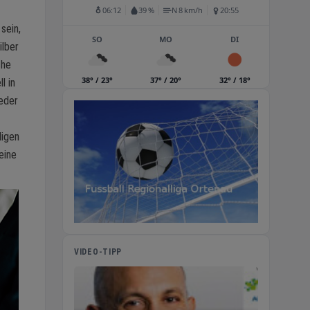
06:12
39 %
N 8 km/h
20:55
sein,
SO
MO
DI
ilber
che
38° / 23°
37° / 20°
32° / 18°
l in
ieder
digen
eine
VIDEO-TIPP