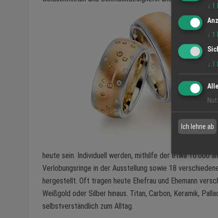
↓
1
Anz
↓
1
Sic
↓
1
All
Nut
Ich lehne ab
heute sein. Individuell werden, mithilfe der etwa 10.000 
Verlobungsringe in der Ausstellung sowie 18 verschieden
hergestellt. Oft tragen heute Ehefrau und Ehemann versch
Weißgold oder Silber hinaus. Titan, Carbon, Keramik, Pal
selbstverständlich zum Alltag.