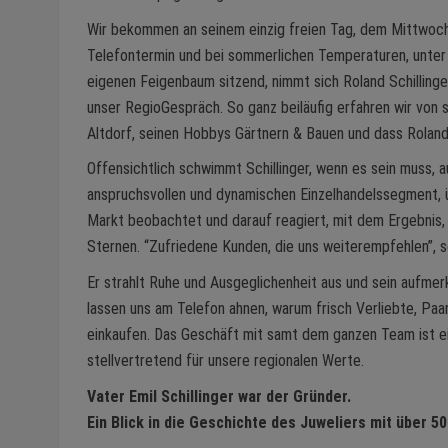
Wir bekommen an seinem einzig freien Tag, dem Mittwoch
Telefontermin und bei sommerlichen Temperaturen, unte
eigenen Feigenbaum sitzend, nimmt sich Roland Schillinger
unser RegioGespräch. So ganz beiläufig erfahren wir von 
Altdorf, seinen Hobbys Gärtnern & Bauen und dass Roland 
Offensichtlich schwimmt Schillinger, wenn es sein muss, a
anspruchsvollen und dynamischen Einzelhandelssegment, ü
Markt beobachtet und darauf reagiert, mit dem Ergebnis,
Sternen. “Zufriedene Kunden, die uns weiterempfehlen”, so
Er strahlt Ruhe und Ausgeglichenheit aus und sein aufmer
lassen uns am Telefon ahnen, warum frisch Verliebte, Pa
einkaufen. Das Geschäft mit samt dem ganzen Team ist ein
stellvertretend für unsere regionalen Werte.
Vater Emil Schillinger war der Gründer.
Ein Blick in die Geschichte des Juweliers mit über 5