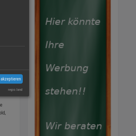
er
, aus
il,
 80
s aus
 akzeptieren
iese
ll es
regio.land
te
ld,