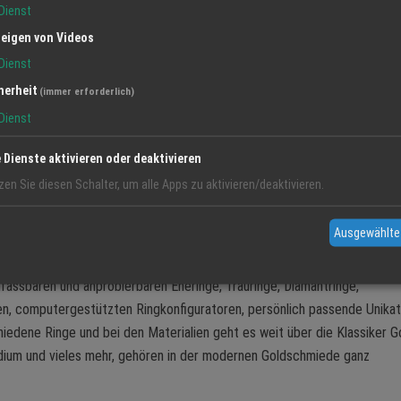
Dienst
Familientradition aus den Augen zu verlieren. Vater und Tocht
eigen von Videos
arbeiten gemeinsam mit mehreren Goldschmieden, um mit viel
Dienst
handwerklichem Geschick und Gespür die Wünsche der Kunden
den schönsten Materialien, in Form von individuellen
herheit
(immer erforderlich)
Schmuckstücken, mit größter Sorgfalt und viel Liebe zum Deta
Dienst
anzufertigen.
e Dienste aktivieren oder deaktivieren
Wir unterhalten uns mit Roland Schillinger über die
zen Sie diesen Schalter, um alle Apps zu aktivieren/deaktivieren.
Marktentwicklung durch die Jahrzehnte. Während früher etwa
Prozent der Kunden, insbesondere im Ehering Geschäft, etwa
Ausgewählte
dem Lagerbestand probierten und auch so kauften, hat sich d
Quote deutlich gedreht. Einzigartig und selbst mitgestaltet so
anfassbaren und anprobierbaren Eheringe, Trauringe, Diamantringe,
en, computergestützten Ringkonfiguratoren, persönlich passende Unika
iedene Ringe und bei den Materialien geht es weit über die Klassiker Go
ladium und vieles mehr, gehören in der modernen Goldschmiede ganz