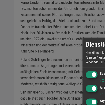
Ferne Länder, traumhafte Landschaften, interessante Me
faszinierten schon immer den Unternehmensgründer Emil S
zusammen mit seiner Ehefrau Irmgard nach Brasilien auswa
sein geliebtes Hobby, die Edelsteinkunde zum Beruf mach
Fundorte traumhafter Edelsteine, um diese direkt vor Or
Nach über 20 Jahren Aufenthalt in Brasilien kam die Famil
um hier 1972 ein Juweliergeschäft zu eröffnen. Der Schw
Dienstl
Mineralien und der Verkauf auf allen großen Messen von 
Karlsruhe bis Nürnberg.
Hier können Si
"Beispiel" gek
Roland Schillinger hat zusammen mit seiner Frau Silvia i
verwendet.
Bi
übernommen. Angefangen mit einem sehr kleinen Sortiment
anfänglichen Edelsteinsammlung mit Schmuckketten und P
Bes
verschiedensten, klassischen Eigenanfertigungen und Schm
↓
2
Moderne, weshalb stetig neue Weißgold Sets mit individu
Anz
Seit nun über 50 Jahren wird das Unternehmen in der zwei
↓
1
dazu leistet auch Tochter Jana Schillinger, die sich kontinu
Sty
Goldschmiedin und Schmuckdesignerin und sie entwirft u