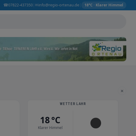
☎
✉
07822-437350
info@regio-ortenau.de
|
|
18°C · Klarer Himmel
×
WETTER LAHR
18 °C
Klarer Himmel