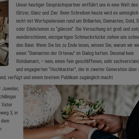
Unser heutiger Gesprächspartner entführt uns in eine Welt des
Glitzer, Glanz und Zier. Beim Schreiben heute wird es unmöglich 
nicht mit Wortspielereien rund um Brillanten, Diamanten, Gold, S
oder Edelsteinen zu “glänzen”. Die Versuchung ist groß und sol
wunderschönen, einzigartigen Schmuckstücke ziehen uns schnel
den Bann. Wenn Sie bis zu Ende lesen, wissen Sie, warum wir w
einen “Diamanten der Ortenau” im Dialog hatten. Diesmal kein
Rohdiamant, – nein, einen fein geschliffenen, sehr sachverstän
und engagierten “Hochkaräter”, der in zweiter Generation über 
and, verfügt und einem breitem Publikum zugänglich macht.
r Juwelier,
hillinger
m Vater
weg 3, in
, dem
n