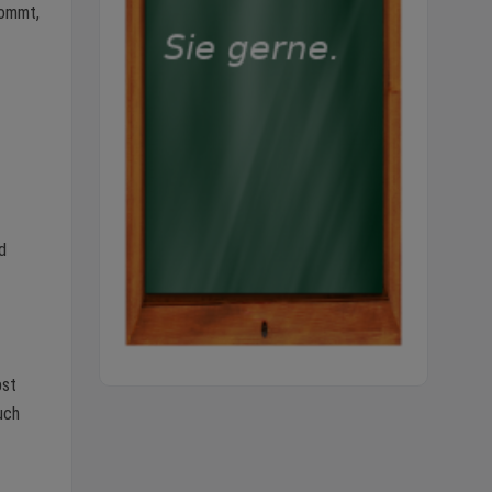
kommt,
d
bst
uch