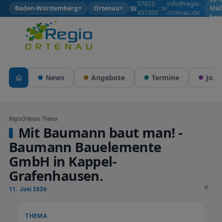
07822-
info@regio-
☎
✉
Baden-Württemberg
Ortenau
|
|
Mäß
▼
▼
437350
ortenau.de
bew
News
Angebote
Termine
Jobs
RegioOrtenau Thema
Mit Baumann baut man! -
Baumann Bauelemente
GmbH in Kappel-
Grafenhausen.
×
11. Juni 2026
THEMA