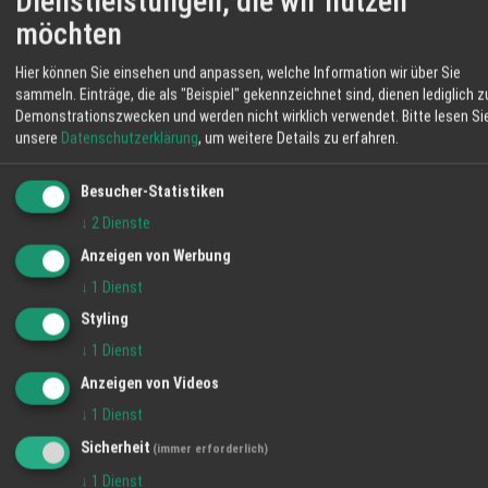
Dienstleistungen, die wir nutzen
einschätzen.
möchten
Ganz im Geiste von Henry Ford: “Ich prüfe jedes
Angebot. Es könnte das Angebot meines Lebens sein”,
Hier können Sie einsehen und anpassen, welche Information wir über Sie
sammeln. Einträge, die als "Beispiel" gekennzeichnet sind, dienen lediglich z
sollte, wer baut oder renoviert, ob privat, gewerblich
Demonstrationszwecken und werden nicht wirklich verwendet.
Bitte lesen Si
oder Planungsbüro bei der Baumann Bauelemente
unsere
Datenschutzerklärung
, um weitere Details zu erfahren.
GmbH ein Angebot einholen - es lohnt.
Besucher-Statistiken
↓
2
Dienste
Tür
Tore
Fenster
Garagen
Anzeigen von Werbung
TEILEN
↓
1
Dienst
Styling
↓
1
Dienst
Anzeigen von Videos
WETTER LAHR
↓
1
Dienst
33 °C
Sicherheit
(immer erforderlich)
Mäßig Bewölkt
↓
1
Dienst