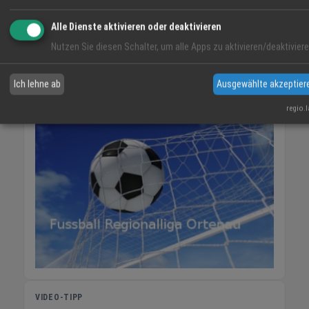
06:12
12 %
SO 5 km/h
20:55
Alle Dienste aktivieren oder deaktivieren
Nutzen Sie diesen Schalter, um alle Apps zu aktivieren/deaktiviere
SO
MO
DI
Ich lehne ab
Ausgewählte akzeptier
37° / 21°
35° / 22°
32° / 19°
regio.
VIDEO-TIPP