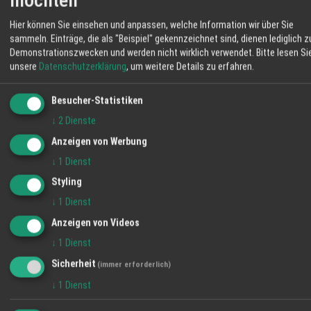
möchten
“Der rote Faden der Genesung ist der Geduldsfaden”,
sagte einst Prof. Dr. med. Gerhard Uhlenbruck,
Hier können Sie einsehen und anpassen, welche Information wir über Sie
deutscher Immunologe und Aphoristiker. Diesen roten
sammeln. Einträge, die als "Beispiel" gekennzeichnet sind, dienen lediglich z
Demonstrationszwecken und werden nicht wirklich verwendet.
Bitte lesen Si
Faden nimmt die Schmidt Wundberatung in der Regio
unsere
Datenschutzerklärung
, um weitere Details zu erfahren.
Ortenau meisterlich auf und Michael Schmidts
Kompetenzen und Erfolge sprechen für sich.
Besucher-Statistiken
↓
2
Dienste
Wundberatung
Pflege
Wundbehandlung
Anzeigen von Werbung
TEILEN
↓
1
Dienst
Styling
↓
1
Dienst
WETTER LAHR
Anzeigen von Videos
↓
1
Dienst
18 °C
Sicherheit
(immer erforderlich)
Klarer Himmel
↓
1
Dienst
06:11
41 %
SO 2 km/h
20:57