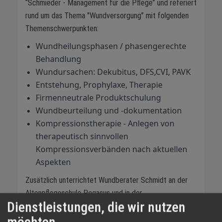
“Schmieder - Management für die Pflege” und referiert
rund um das Thema "Wundversorgung" mit folgenden
Themenschwerpunkten:
Wundheilungsphasen / phasengerechte
Behandlung
Wundursachen: Dekubitus, DFS,CVI, PAVK
Entstehung, Prophylaxe, Therapie
Firmenneutrale Produktschulung
Wundbeurteilung und -dokumentation
Kompressionstherapie - Anlegen von
therapeutisch sinnvollen
Kompressionsverbänden nach aktuellen
Aspekten
Zusätzlich unterrichtet Wundberater Schmidt an der
Altenpflegeschule Pegasus und in der
Dienstleistungen, die wir nutzen
Krankenpflegeschule.