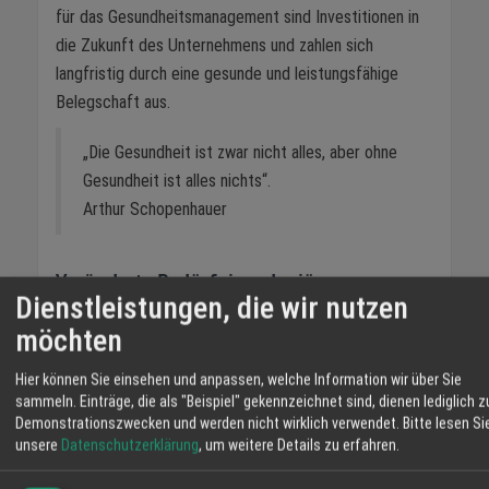
für das Gesundheitsmanagement sind Investitionen in
die Zukunft des Unternehmens und zahlen sich
langfristig durch eine gesunde und leistungsfähige
Belegschaft aus.
„Die Gesundheit ist zwar nicht alles, aber ohne
Gesundheit ist alles nichts“.
Arthur Schopenhauer
Veränderte Bedürfnisse der jüngeren
Dienstleistungen, die wir nutzen
Generationen
möchten
Jüngere Arbeitnehmer legen vermehrt Wert auf eine
Hier können Sie einsehen und anpassen, welche Information wir über Sie
ausgewogene Work-Life-Balance und die Sinnhaftigkeit
sammeln. Einträge, die als "Beispiel" gekennzeichnet sind, dienen lediglich z
ihrer beruflichen Tätigkeit. Unternehmen, die Wert auf
Demonstrationszwecken und werden nicht wirklich verwendet.
Bitte lesen Si
Mitarbeitergesundheit und -wohlbefinden legen, sind
unsere
Datenschutzerklärung
, um weitere Details zu erfahren.
attraktiver für junge Talente. Gleichzeitig zeigt sich