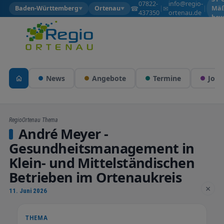
07822-
info@regio-
☎
✉
Baden-Württemberg
Ortenau
|
|
Mäß
▼
▼
437350
ortenau.de
bew
News
Angebote
Termine
Jobs
RegioOrtenau Thema
André Meyer -
Gesundheitsmanagement in
Klein- und Mittelständischen
Betrieben im Ortenaukreis
×
11. Juni 2026
THEMA