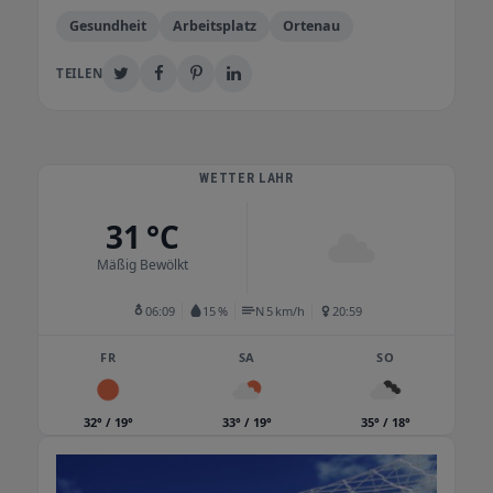
Gesundheit
Arbeitsplatz
Ortenau
TEILEN
WETTER LAHR
31 °C
Mäßig Bewölkt
06:09
15 %
N 5 km/h
20:59
FR
SA
SO
32° / 19°
33° / 19°
35° / 18°