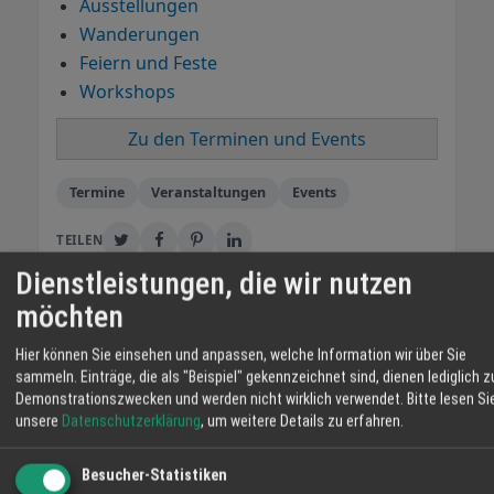
Ausstellungen
Wanderungen
Feiern und Feste
Workshops
Zu den Terminen und Events
Termine
Veranstaltungen
Events
TEILEN
Dienstleistungen, die wir nutzen
möchten
Regio Ortenau
Hier können Sie einsehen und anpassen, welche Information wir über Sie
Das Online-Magazin für den Ortenaukreis.
sammeln. Einträge, die als "Beispiel" gekennzeichnet sind, dienen lediglich z
Seit 2006 verbinden wir Menschen,
Demonstrationszwecken und werden nicht wirklich verwendet.
Bitte lesen Si
Unternehmen und die Region. Über 180.000
unsere
Datenschutzerklärung
, um weitere Details zu erfahren.
Ortenauer erreichen wir jeden Monat. Regio-
Ortenau.de ist das zentrale Online-Magazin
Besucher-Statistiken
für den Ortenaukreis. Bürger finden hier