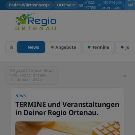
07822-
info@regio-
☎
✉
Baden-Württemberg
Ortenau
|
|
Mäß
▼
▼
437350
ortenau.de
bew
News
Angebote
Termine
Jobs
RegioOrtenau News
×
von Regio Ortenau
1. Januar 2024
NEWS
TERMINE und Veranstaltungen
in Deiner Regio Ortenau.