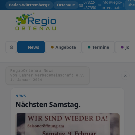
07822-
info@regio-
☎
✉
Baden-Württemberg
Ortenau
|
|
Übe
▼
▼
437350
ortenau.de
bew
News
Angebote
Termine
Jobs
RegioOrtenau News
×
von Lahrer Werbegemeinschaft e.V.
1. Januar 2024
NEWS
Nächsten Samstag.