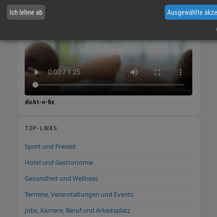
Ich lehne ab
Ausgewählte akze
dicht-o-fix
TOP-LINKS
Sport und Freizeit
Hotel und Gastronomie
Gesundheit und Wellness
Termine, Veranstaltungen und Events
Jobs, Karriere, Beruf und Arbeitsplatz