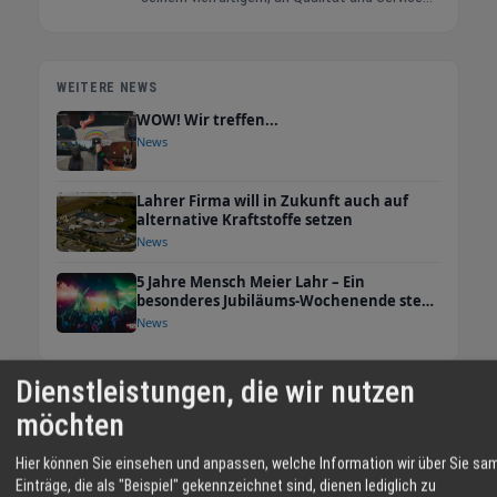
orientiertem Angebotsmix in Sachen Handel,
Dienstleistung und Gastronomie, sowie mit
seiner einzigartigen Palette an
WEITERE NEWS
Veranstaltungen rund ums Jahr zählt die
WOW! Wir treffen...
Stadt zu den herausragenden und besonders
News
liebenswürdigen Mittelzentren in Baden.
Lahrer Firma will in Zukunft auch auf
alternative Kraftstoffe setzen
News
5 Jahre Mensch Meier Lahr – Ein
besonderes Jubiläums-Wochenende steht
bevor!
News
WETTER LAHR
Dienstleistungen, die wir nutzen
möchten
19 °C
Überwiegend Bewölkt
Hier können Sie einsehen und anpassen, welche Information wir über Sie sa
Einträge, die als "Beispiel" gekennzeichnet sind, dienen lediglich zu