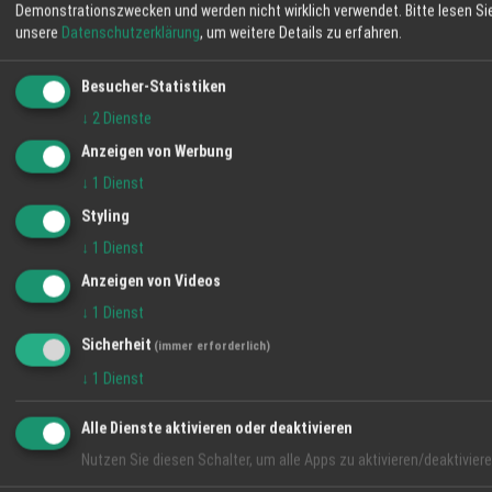
Demonstrationszwecken und werden nicht wirklich verwendet.
Bitte lesen Si
06:13
45 %
S 2 km/h
20:54
unsere
Datenschutzerklärung
, um weitere Details zu erfahren.
MO
DI
MI
Besucher-Statistiken
↓
2
Dienste
36° / 22°
34° / 19°
35° / 17°
28 %
Anzeigen von Werbung
↓
1
Dienst
Styling
↓
1
Dienst
Anzeigen von Videos
↓
1
Dienst
Sicherheit
(immer erforderlich)
↓
1
Dienst
Alle Dienste aktivieren oder deaktivieren
Nutzen Sie diesen Schalter, um alle Apps zu aktivieren/deaktiviere
VIDEO-TIPP