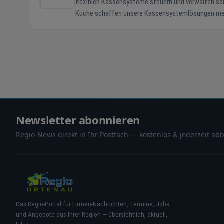
flexiblen Kassensysteme steuern und verwalten säm
Küche schaffen unsere Kassensystemlösungen mehr 
und somit größere Zufriedenheit bei Gästen, Kunden und allen Beteiligten. Neben unseren K
die Module Kassenbuch, Kundenbindung, Personalei
Tischreservierung, Warenwirtschaft bis hin zu einem
Erfolgssystem modular zusammen. Intuitive Bedienb
Profitieren auch Sie von unseren Gewinnblick-Lösunge
Lösungen im Überblick: Kassensysteme Self-Ordering Küchenmonitoring Schankmonitoring Gutscheinverwaltung (cloudbasiert)
Newsletter abonnieren
Regio-News direkt in Ihr Postfach — kostenlos & jederzeit abb
Das Regio-Portal für Firmen-Nachrichten, Termine, Jobs
und Angebote aus Ihrer Region — übersichtlich, aktuell,