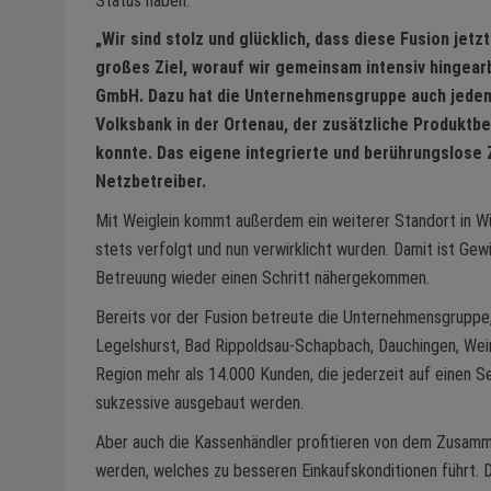
Status haben.
„Wir sind stolz und glücklich, dass diese Fusion jet
großes Ziel, worauf wir gemeinsam intensiv hingearb
GmbH. Dazu hat die Unternehmensgruppe auch jeden G
Volksbank in der Ortenau, der zusätzliche Produkt
konnte. Das eigene integrierte und berührungslose
Netzbetreiber.
Mit Weiglein kommt außerdem ein weiterer Standort in Wü
stets verfolgt und nun verwirklicht wurden. Damit ist Ge
Betreuung wieder einen Schritt nähergekommen.
Bereits vor der Fusion betreute die Unternehmensgruppe, 
Legelshurst, Bad Rippoldsau-Schapbach, Dauchingen, Wei
Region mehr als 14.000 Kunden, die jederzeit auf einen Se
sukzessive ausgebaut werden.
Aber auch die Kassenhändler profitieren von dem Zusamm
werden, welches zu besseren Einkaufskonditionen führt. 