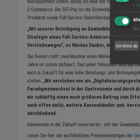
micropayment GmbH, Berlin, ist eine der führenden Payme
↓
1
E-Commerce. Die SIT-Pay ist die Entwicklungsschmiede fü
Produkte sowie Full-Service-Dienstleistungen rund um de
All
„Mit unserer Beteiligung an Gewinnblick gehen wir d
Nut
Strategie eines Full-Service-Anbieters im Zahlungsv
Vertriebswegen“, so Markus Dauber, der Vorstandsv
Ich lehne ab
Die Fusion stellt zweifelsohne einen Meilenstein in der 
Jahre ist schon definiert. Seit jeher fokussiert sich die
auch in Zukunft für eine hohe Beratungs- und Betreuungs
stehen.
„Wir verstehen uns als „Digitalisierungsgesta
Paradigmenwechsel in der Gastronomie und durch di
wir zukünftig einen noch größeren Beitrag zum Erfol
auch offen dafür, weitere Kassenhändler und -herste
abschließend.
Gemeinsam in die Zukunft investieren - mit der Gewinnblic
Lesen Sie hier die ausführlichen Pressemeldungen der
Ge