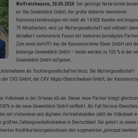
Wolfratshausen, 20.05.2020
. Der gestrige Notartermin besie
es: Die Gewinnblick GmbH, der große Anbieter innovativer
Kassensystemlösungen mit mehr als 14.000 Kunden und insge
75 Mitarbeitern, wird zur Muttergesellschaft und vollzieht dami
detailliert vorbereitete Fusion mit mehreren beteiligten Partne
Zum einen betrifft das die Kassensysteme Ebner GmbH und di
bisherige Gewinnblick GmbH – beide werden zu 100 % in der n
Gewinnblick GmbH aufgehen.
Unternehmen als Tochtergesellschaften hinzu. Die Muttergesellschaft
% an der CKS GmbH, der CKV Allgäu-Oberschwaben GmbH, der Kassensys
e Volksbank in der Ortenau eG ein. Dieser neue Partner bringt gleichzei
00% in die neue Gewinnblick GmbH einfließt. Als Full-Service-Dienstleis
n mit stationären und digitalen Vertriebskanälen zählt die Volksbank in
n größten Zahlungsverkehrsbanken in Deutschland. Sie gehört zu einem 
tweiten Kreditkartenorganisationen den sogenannten „principal member