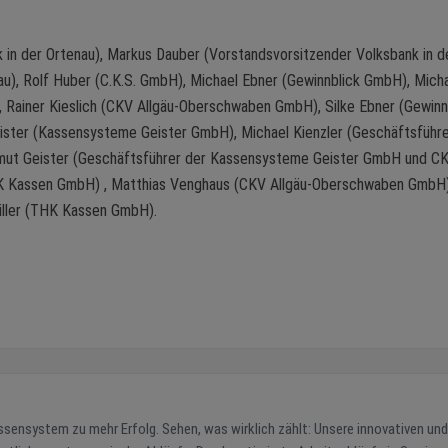
 in der Ortenau), Markus Dauber (Vorstandsvorsitzender Volksbank in d
au), Rolf Huber (C.K.S. GmbH), Michael Ebner (Gewinnblick GmbH), Mich
, Rainer Kieslich (CKV Allgäu-Oberschwaben GmbH), Silke Ebner (Gewinn
ister (Kassensysteme Geister GmbH), Michael Kienzler (Geschäftsführ
elmut Geister (Geschäftsführer der Kassensysteme Geister GmbH und C
K Kassen GmbH) , Matthias Venghaus (CKV Allgäu-Oberschwaben GmbH)
üller (THK Kassen GmbH).
n, was wirklich zählt: Unsere innovativen und