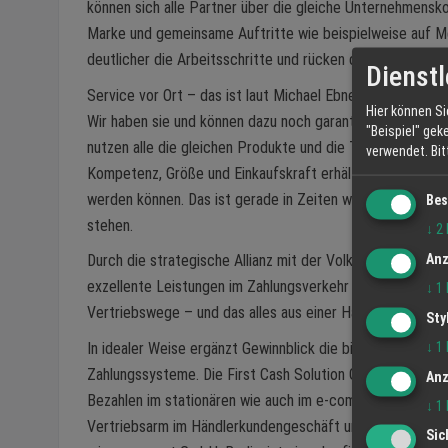
können sich alle Partner über die gleiche Unternehmens
Marke und gemeinsame Auftritte wie beispielweise auf Mes
deutlicher die Arbeitsschritte und rücken den Service ver
Dienstl
Service vor Ort – das ist laut Michael Ebner besonders w
Hier können Si
Wir haben sie und können dazu noch garantieren, dass ei
"Beispiel" gek
nutzen alle die gleichen Produkte und die Techniker sowie
verwendet.
Bi
Kompetenz, Größe und Einkaufskraft erhält das Unterneh
werden können. Das ist gerade in Zeiten wie der Corona-K
Bes
stehen.
↓
2
Anz
Durch die strategische Allianz mit der Volksbank in der 
exzellente Leistungen im Zahlungsverkehr von Terminals, 
↓
1
Vertriebswege – und das alles aus einer Hand.
Sty
↓
1
In idealer Weise ergänzt Gewinnblick die bisherigen To
Zahlungssysteme. Die First Cash Solution GmbH ist für d
Anz
Bezahlen im stationären wie auch im e-commerce Geschäf
↓
1
Vertriebsarm im Händlerkundengeschäft und betreut taus
Sic