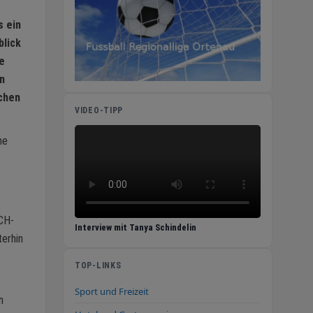
s ein
blick
e
n
chen
VIDEO-TIPP
ne
ACH-
Interview mit Tanya Schindelin
terhin
TOP-LINKS
Sport und Freizeit
m