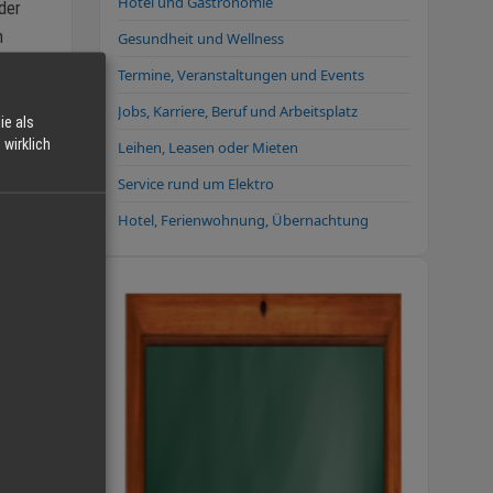
Hotel und Gastronomie
der
h
Gesundheit und Wellness
Termine, Veranstaltungen und Events
ng.
Jobs, Karriere, Beruf und Arbeitsplatz
ie als
rdem
wirklich
Leihen, Leasen oder Mieten
llte
Service rund um Elektro
egeben
te
Hotel, Ferienwohnung, Übernachtung
n