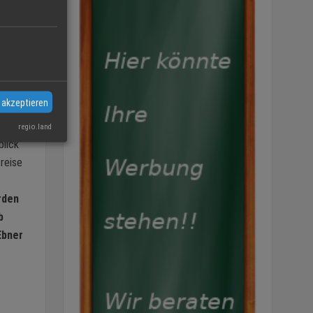
hr im
erer
 akzeptieren
enden
regio.land
blick
reise
rden
b
Ebner