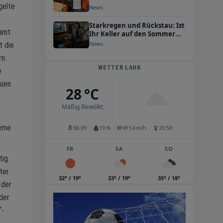
gelte
Bon-Management?
News
Starkregen und Rückstau: Ist
samt
Ihr Keller auf den Sommer
vorbereitet?
News
t die
rn.
WETTER LAHR
e
euen
28 °C
Mäßig Bewölkt
teme
06:09
19 %
W 5 km/h
20:59
FR
SA
SO
tig
ter
32° / 19°
33° / 19°
35° / 18°
 der
der
“-