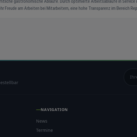
tliche gastronomische Abläufe. Durch optimierte Arbeitsabläufe in Service 
Freude am Arbeiten bei Mitarbeitern, eine hohe Transparenz im Bereich Rep
assensystemlösungen bieten wir Ihnen auch
nsatzplanung, Zeiterfassung, Gutscheinverwaltung,
 Filial- & Franchisesystem. Je nach Bedarf stellen Sie sich Ihr persönliches
arkeit und hohe Funktionalität stehen bei all unseren Lösungen im Mittelpu
n und bauen Sie auf unsere Markterfahrung aus über 40 Jahren. Unsere
Personal-Einsatzplanung (cloudbasiert) Digitales Kassenbuch (cloudbasiert) Filial- & Franchisesystem (cloudbasiert)
estellbar
NAVIGATION
News
Termine