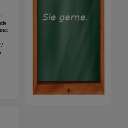
er
aela
blick
er
KV
,