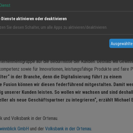
nt-Service-Provider und Spezialist für den bargeldlosen Zahlungsverke
Dienst
r die Paymentbranche und hat sich als Spezialist für IT-Lösungen und-
n bargeldlosen Zahlungsverkehr eine Spitzenposition am Markt erobert.
e Dienste aktivieren oder deaktivieren
en nächsten - aber noch nicht den letzten Schritt- im Rahmen uns
zen Sie diesen Schalter, um alle Apps zu aktivieren/deaktivieren.
erkehr für mittelständische Kunden mit stationären und digitalen
orsitzende der Bank.
Ausgewählte
Geschichte der Gewinnblick GmbH dar, doch auch die Vision für die komm
 Unternehmensgruppe auf die Bedürfnisse der Kunden. Deshalb will Gewinn
kompetenz sowie für Innovationen, leistungsfähige Produkte und faire P
lter“ in der Branche, denn die Digitalisierung führt zu einem
e Fusion können wir diesen federführend mitgestalten. Damit we
g unserer Kunden leisten. So wollen wir wachsen und sind deshal
ller als neue Geschäftspartner zu integrieren“, erzählt Michael 
k und Volksbank in der Ortenau.
winnblick GmbH
und der
Volksbank in der Ortenau
.