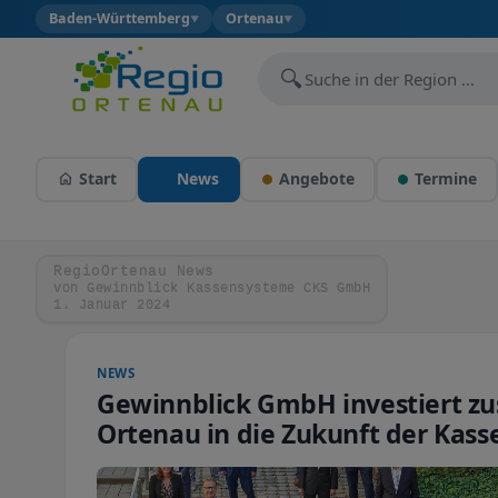
Baden-Württemberg
Ortenau
▼
▼
🔍
Start
News
Angebote
Termine
RegioOrtenau News
von Gewinnblick Kassensysteme CKS GmbH
1. Januar 2024
NEWS
Gewinnblick GmbH investiert zu
Ortenau in die Zukunft der Kas