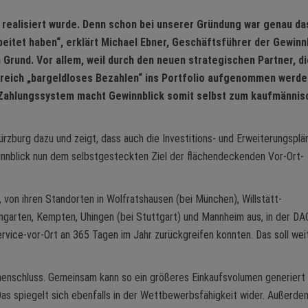
zt realisiert wurde. Denn schon bei unserer Gründung war genau da
eitet haben“, erklärt Michael Ebner, Geschäftsführer der Gewinn
rund. Vor allem, weil durch den neuen strategischen Partner, di
bereich „bargeldloses Bezahlen“ ins Portfolio aufgenommen werde
 Zahlungssystem macht Gewinnblick somit selbst zum kaufmännis
rzburg dazu und zeigt, dass auch die Investitions- und Erweiterungsplä
winnblick nun dem selbstgesteckten Ziel der flächendeckenden Vor-Ort-
von ihren Standorten in Wolfratshausen (bei München), Willstätt-
ngarten, Kempten, Uhingen (bei Stuttgart) und Mannheim aus, in der D
rvice-vor-Ort an 365 Tagen im Jahr zurückgreifen konnten. Das soll wei
enschluss. Gemeinsam kann so ein größeres Einkaufsvolumen generiert
Das spiegelt sich ebenfalls in der Wettbewerbsfähigkeit wider. Außerde