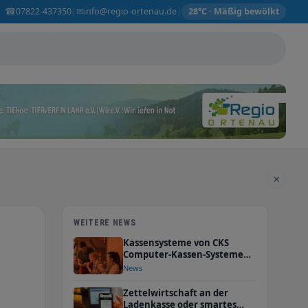
☎
✉
07822-437350
info@regio-ortenau.de
|
|
28°C · Mäßig bewölkt
×
WEITERE NEWS
Kassensysteme von CKS
Computer-Kassen-Systeme
GmbH
News
Zettelwirtschaft an der
Ladenkasse oder smartes