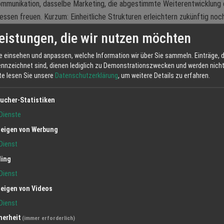
kommunikation, dasselbe Marketing, die abgestimmte Weiterentwicklung 
sen freuen. Kurzum: Einheitliche Strukturen erleichtern zukünftig noc
stärkt in den Fokus.
eistungen, die wir nutzen möchten
ichtig für Gewinnblick-Kunden. „Der Gastronom sucht eine Komplettlösu
e einsehen und anpassen, welche Information wir über Sie sammeln. Einträge, d
ne flächendeckende Betreuung seiner Betriebe gewährleistet ist.“ Auße
ennzeichnet sind, dienen lediglich zu Demonstrationszwecken und werden nicht 
 Vertriebler werden einheitlich geschult und ausgebildet. Durch die geba
tte lesen Sie unsere
Datenschutzerklärung
, um weitere Details zu erfahren.
men profitable Konditionen bei Lieferanten, welche an Kunden weiterg
rise von Vorteil, denn so kann Gewinnblick Ihren Kunden optimal zur Sei
ucher-Statistiken
Dienste
eigen von Werbung
Ortenau, erhalten Kunden der Gewinnblick künftig Komplettlösungen für
Kartenzahlungsverkehr bis hin zu e-commerce Lösungen für ihre digitale
Dienst
ling
Dienst
chterunternehmen der Volksbank Unternehmensgruppe im Bereich
as Händlerkundengeschäft sowie für elektronisches und bargeldhaftes
eigen von Videos
t zuständig. Die POS Cashservice GmbH (Dresden) ist der digitale
Dienst
ende, meist kleinerer Akzeptanzstellen im ganzen Bundesgebiet. Die
herheit
(immer erforderlich)