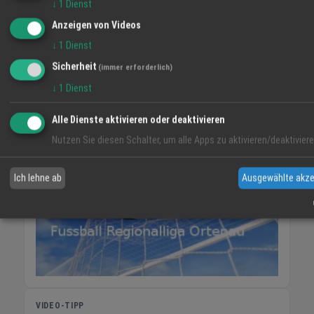
↓
1
Dienst
06:11
36 %
NO 3 km/h
20:57
Anzeigen von Videos
SA
SO
MO
↓
1
Dienst
Sicherheit
(immer erforderlich)
35° / 18°
37° / 19°
37° / 20°
↓
1
Dienst
52 %
Alle Dienste aktivieren oder deaktivieren
Nutzen Sie diesen Schalter, um alle Apps zu aktivieren/deaktiviere
Ich lehne ab
Ausgewählte akze
VIDEO-TIPP