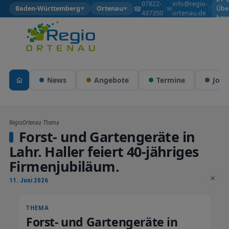
07822-
info@regio-
☎
✉
Baden-Württemberg
Ortenau
|
|
Übe
▼
▼
437350
ortenau.de
bew
News
Angebote
Termine
Jobs
RegioOrtenau Thema
Forst- und Gartengeräte in
Lahr. Haller feiert 40-jähriges
Firmenjubiläum.
×
11. Juni 2026
THEMA
Forst- und Gartengeräte in