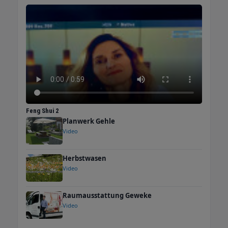
Feng Shui 2
Planwerk Gehle
Video
Herbstwasen
Video
Raumausstattung Geweke
Video