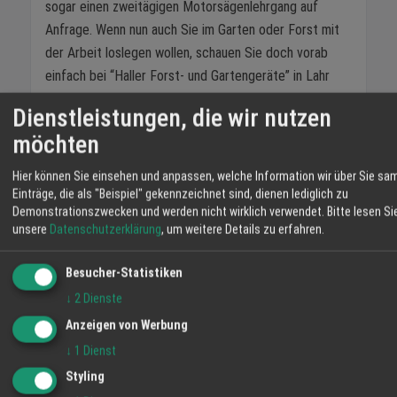
sogar einen zweitägigen Motorsägenlehrgang auf
Anfrage. Wenn nun auch Sie im Garten oder Forst mit
der Arbeit loslegen wollen, schauen Sie doch vorab
einfach bei “Haller Forst- und Gartengeräte” in Lahr
vorbei und machen Sie sich ein persönliches Bild. Zum
Dienstleistungen, die wir nutzen
40-jährigen Jubiläum steht sicher auch noch die eine
möchten
oder andere Überraschung an.
Hier können Sie einsehen und anpassen, welche Information wir über Sie sa
Forstgeräte
Gartengeräte
Schutzbekleidung
Einträge, die als "Beispiel" gekennzeichnet sind, dienen lediglich zu
Demonstrationszwecken und werden nicht wirklich verwendet.
Bitte lesen Si
TEILEN
unsere
Datenschutzerklärung
, um weitere Details zu erfahren.
Besucher-Statistiken
↓
2
Dienste
WETTER LAHR
Anzeigen von Werbung
21 °C
↓
1
Dienst
Überwiegend Bewölkt
Styling