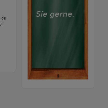
n der
el