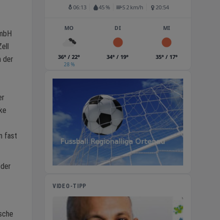
06:13
45 %
S 2 km/h
20:54
MO
DI
MI
GmbH
ell
36° / 22°
34° / 19°
35° / 17°
n der
28 %
er
ke
n fast
 der
VIDEO-TIPP
ische