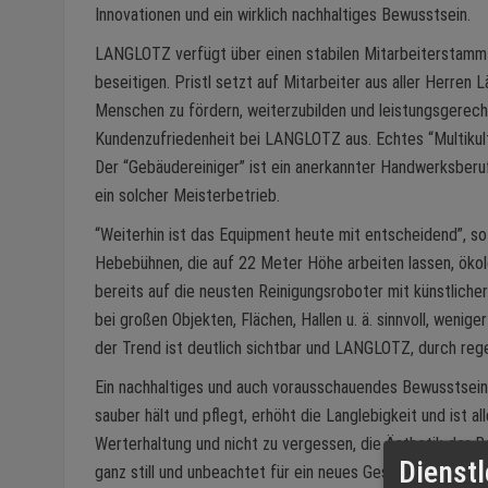
Innovationen und ein wirklich nachhaltiges Bewusstsein.
LANGLOTZ verfügt über einen stabilen Mitarbeiterstamm 
beseitigen. Pristl setzt auf Mitarbeiter aus aller Herren 
Menschen zu fördern, weiterzubilden und leistungsgerech
Kundenzufriedenheit bei LANGLOTZ aus. Echtes “Multikulti
Der “Gebäudereiniger” ist ein anerkannter Handwerksber
ein solcher Meisterbetrieb.
“Weiterhin ist das Equipment heute mit entscheidend”, so 
Hebebühnen, die auf 22 Meter Höhe arbeiten lassen, ökol
bereits auf die neusten Reinigungsroboter mit künstlicher 
bei großen Objekten, Flächen, Hallen u. ä. sinnvoll, wenige
der Trend ist deutlich sichtbar und LANGLOTZ, durch r
Ein nachhaltiges und auch vorausschauendes Bewusstsein
sauber hält und pflegt, erhöht die Langlebigkeit und ist a
Werterhaltung und nicht zu vergessen, die Ästhetik der R
Dienstl
ganz still und unbeachtet für ein neues Geschäft, einen tr