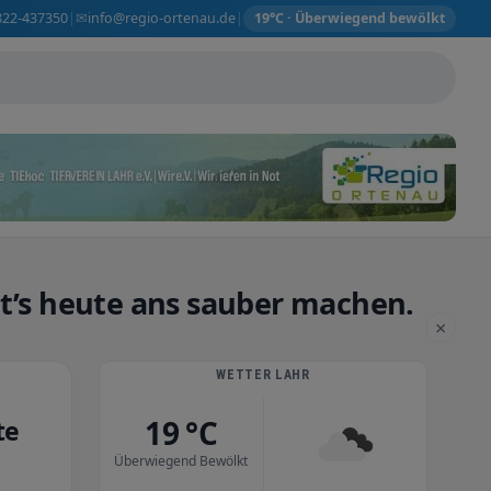
✉
822-437350
info@regio-ortenau.de
|
|
19°C · Überwiegend bewölkt
eht’s heute ans sauber machen.
×
WETTER LAHR
19 °C
te
Überwiegend Bewölkt