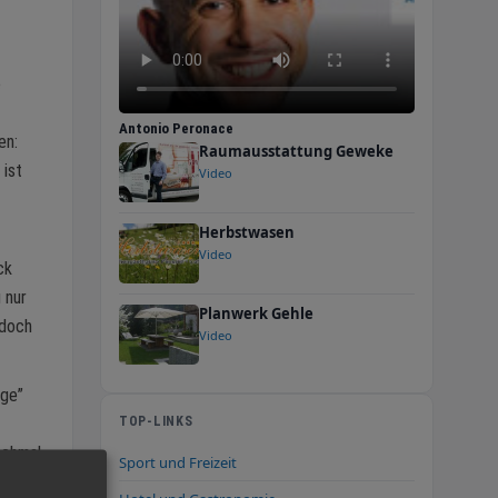
e
Antonio Peronace
en:
Raumausstattung Geweke
 ist
Video
Herbstwasen
Video
ck
 nur
Planwerk Gehle
edoch
Video
nge”
TOP-LINKS
nchmal
Sport und Freizeit