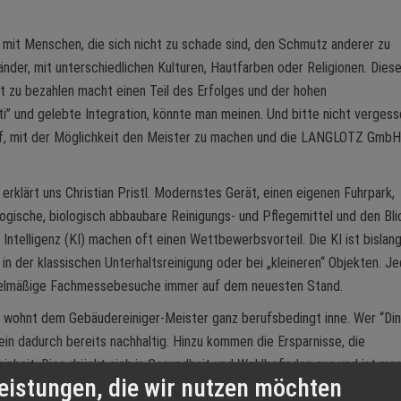
mit Menschen, die sich nicht zu schade sind, den Schmutz anderer zu
Länder, mit unterschiedlichen Kulturen, Hautfarben oder Religionen. Dies
t zu bezahlen macht einen Teil des Erfolges und der hohen
” und gelebte Integration, könnte man meinen. Und bitte nicht vergess
uf, mit der Möglichkeit den Meister zu machen und die LANGLOTZ GmbH
erklärt uns Christian Pristl. Modernstes Gerät, einen eigenen Fuhrpark,
ogische, biologisch abbaubare Reinigungs- und Pflegemittel und den Bli
Intelligenz (KI) machen oft einen Wettbewerbsvorteil. Die KI ist bislang
r in der klassischen Unterhaltsreinigung oder bei „kleineren“ Objekten. J
egelmäßige Fachmessebesuche immer auf dem neuesten Stand.
 wohnt dem Gebäudereiniger-Meister ganz berufsbedingt inne. Wer “Di
llein dadurch bereits nachhaltig. Hinzu kommen die Ersparnisse, die
einheit. Dies drückt sich in Gesundheit und Wohlbefinden aus und ist ma
eistungen, die wir nutzen möchten
euen Mitarbeiter oder eine glückliche Familie im Einfamilienhaus