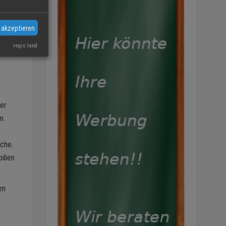
eser
 akzeptieren
regio.land
der
n.
uche.
ilien
en