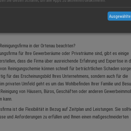
nste oder Winterdienst runden das Dienstleistungsangebot, das bei di
zen Sie diesen Schalter, um alle Apps zu aktivieren/deaktivieren.
Ausgewählte
 Reinigungsfirma in der Ortenau beachten?
ungsfirma für Ihre Gewerberäume oder Privaträume sind, gibt es einige
rstellen, dass die Firma über ausreichende Erfahrung und Expertise in 
 von Reinigungschemie können schnell für beträchtlichen Schaden sorge
chtig für das Erscheinungsbild Ihres Unternehmens, sondern auch für die
 im privaten Umfeld geht es um das Wohlbefinden Ihrer Familie und Bes
die Reinigung von Häusern, Büros, Geschäften oder anderen Gewerbeimmob
n kann.
firma ist die Flexibilität in Bezug auf Zeitplan und Leistungen. Sie sollt
fnisse und Anforderungen zu erfüllen und Ihnen einen maßgeschneiderten