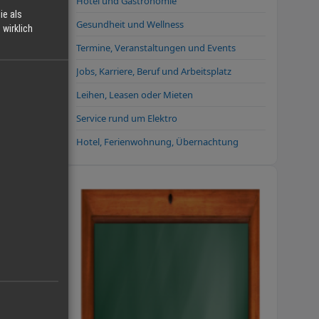
Hotel und Gastronomie
ie als
Gesundheit und Wellness
wirklich
nd die
Termine, Veranstaltungen und Events
erte
punkte
Jobs, Karriere, Beruf und Arbeitsplatz
Leihen, Leasen oder Mieten
Service rund um Elektro
 die
Hotel, Ferienwohnung, Übernachtung
tige
.
zur