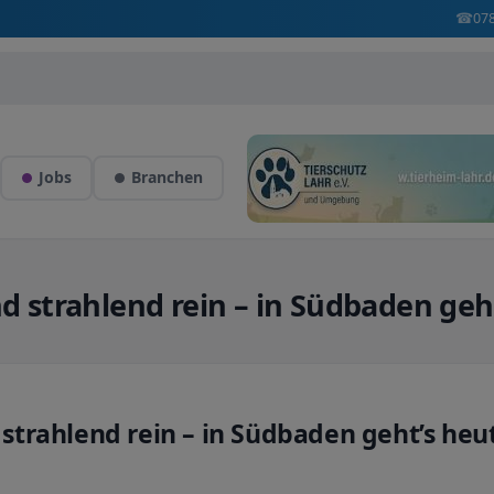
☎
07
Jobs
Branchen
und strahlend rein – in Südbaden g
d strahlend rein – in Südbaden geht’s heu