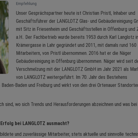
Empfehlung
Unser Gesprächspartner heute ist Christian Pristl, Inhaber und
Geschäftsführer der LANGLOTZ Glas- und Gebäudereinigung 
mit Sitz in Friesenheim und Geschäftsstellen in Offenburg und Z
a.H.. Der Fachbetrieb wurde bereits 1953 durch Karl Langlotz i
Krämergasse in Lahr gegründet und 2011, mit damals rund 160
Mitarbeitern, von Pristl übernommen. 2016 hat er die Näger
Gebäudereinigung in Offenburg übernommen. Näger wird seit d
Verschmelzung mit der LANGLOTZ GmbH im Jahr 2021 als Mar
von LANGLOTZ weitergeführt. Im 70. Jahr des Bestehens
 Baden-Baden und Freiburg und wirkt von den drei Ortenauer Standorte
ich sind, wo sich Trends und Herausforderungen abzeichnen und was bei
en Erfolg bei LANGLOTZ ausmacht?
ebildete und zuverlässige Mitarbeiter, stets aktuelle und sinnvolle techn