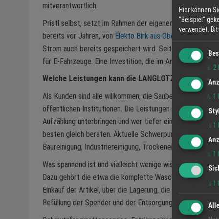
mitverantwortlich.
Hier können Si
"Beispiel" gek
Pristl selbst, setzt im Rahmen der eigenen Ökologie und 
verwendet.
Bi
bereits vor Jahren, von
Elekto Birk aus Oberkirch
gebaute 
Strom auch bereits gespeichert wird. Seit Kurzem verfü
Bes
für E-Fahrzeuge. Eine Investition, die im Angesicht der Ta
↓
2
Welche Leistungen kann die LANGLOTZ Gebäuderein
Anz
Als Kunden sind alle willkommen, die Sauberkeit und Prof
↓
1
öffentlichen Institutionen. Die Leistungen sind individuel
Sty
Aufzählung unterbringen und wer tiefer einsteigen möcht
↓
1
besten gleich beraten. Aktuelle Schwerpunkte sind: Unterh
Anz
Baureinigung, Industriereinigung, Trockeneisreinigung, Fo
↓
1
Was spannend ist und vielleicht wenige wissen, sind die 
Sic
Dazu gehört die etwa die komplette Waschraumhygiene. H
↓
1
Einkauf der Artikel, über die Lagerung, die Anlieferung be
Befüllung der Spender und der Entsorgung des Leergutes
All