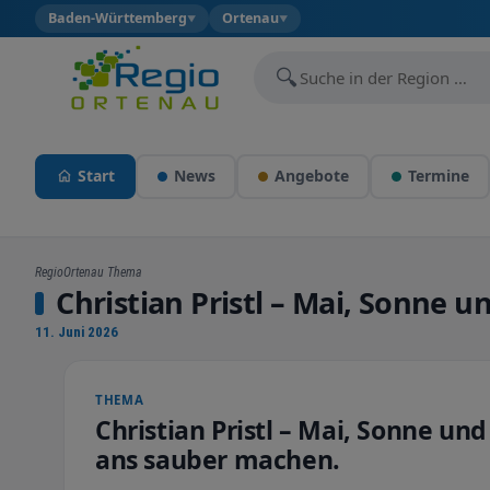
Baden-Württemberg
Ortenau
▼
▼
🔍
Start
News
Angebote
Termine
RegioOrtenau Thema
Christian Pristl – Mai, Sonne 
11. Juni 2026
THEMA
Christian Pristl – Mai, Sonne un
ans sauber machen.